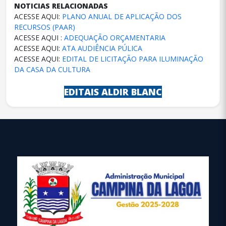
NOTICIAS RELACIONADAS
ACESSE AQUI
:
PLANO ANUAL DE APLICAÇÃO DOS
RECURSOS (PAAR)
ACESSE AQUI :
ADEQUAÇÃO ORÇAMENTARIA
ACESSE AQUI:
ATA AUDIÊNCIA PÚLICA
ACESSE AQUI:
EDITAL DE LICITAÇÃO PARA ILUMINAÇÃO
DA CASA DA CULTURA
EDITAIS ALDIR BLANC
conteúdo
rodapé