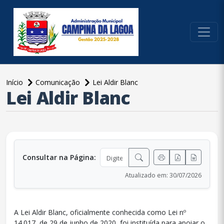
conteúdo do menu
Início
Comunicação
Lei Aldir Blanc
Lei Aldir Blanc
conteúdo principal
Consultar na Página:
Atualizado em: 30/07/2026
A Lei Aldir Blanc, oficialmente conhecida como Lei nº
14.017, de 29 de junho de 2020, foi instituída para apoiar o