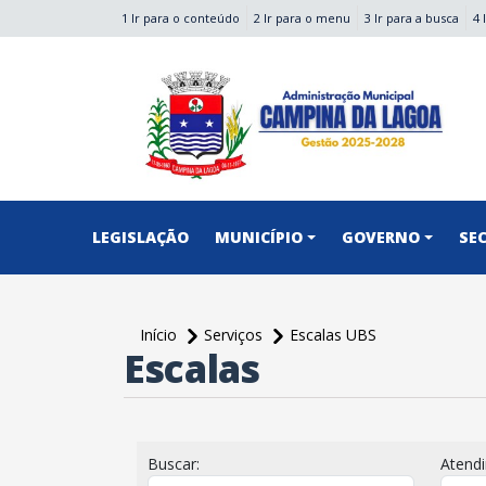
1 Ir para o conteúdo
2 Ir para o menu
3 Ir para a busca
4 
conteúdo do menu
LEGISLAÇÃO
MUNICÍPIO
GOVERNO
SE
Início
Serviços
Escalas UBS
Escalas
conteúdo
principal
Buscar:
Atend