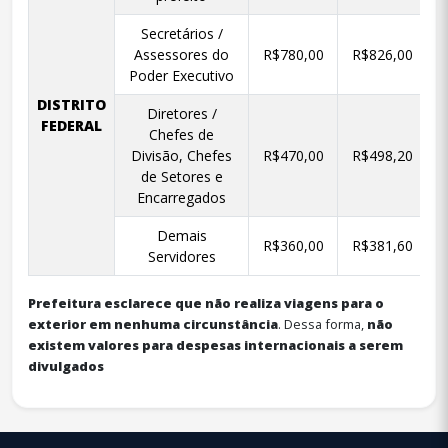
Secretários /
Assessores do
R$780,00
R$826,00
Poder Executivo
DISTRITO
Diretores /
FEDERAL
Chefes de
Divisão, Chefes
R$470,00
R$498,20
de Setores e
Encarregados
Demais
R$360,00
R$381,60
Servidores
Prefeitura esclarece que não realiza viagens para o
exterior em nenhuma circunstância
. Dessa forma,
não
existem valores para despesas internacionais a serem
divulgados
conteúdo