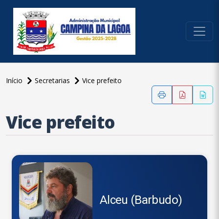
conteúdo do menu
Início
Secretarias
Vice prefeito
conteúdo
principal
Vice prefeito
Alceu (Barbudo)