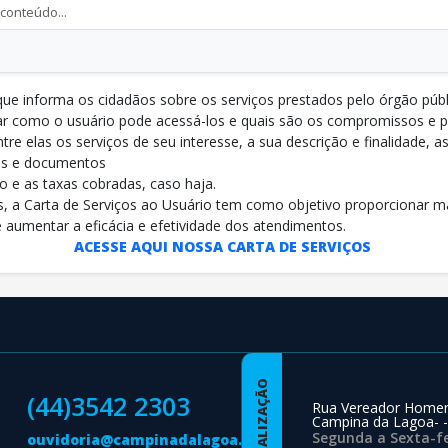
que informa os cidadãos sobre os serviços prestados pelo órgão púb
car como o usuário pode acessá-los e quais são os compromissos e
tre elas os serviços de seu interesse, a sua descrição e finalidade, 
tos e documentos
o e as taxas cobradas, caso haja.
, a Carta de Serviços ao Usuário tem como objetivo proporcionar m
e aumentar a eficácia e efetividade dos atendimentos.
ACESSE AQUI NOSSA CARTA DE SERVIÇOS
LOCALIZAÇÃO
(44)3542 2303
Rua Vereador Homer
Campina da Lagoa- -
Segunda a Sexta-fe
ouvidoria@campinadalagoa.pr.gov.br