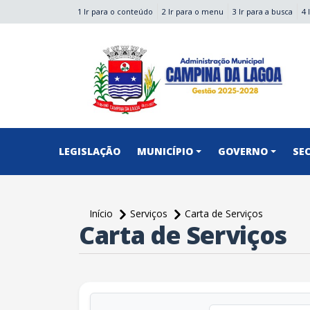
1 Ir para o conteúdo
2 Ir para o menu
3 Ir para a busca
4 
conteúdo do menu
LEGISLAÇÃO
MUNICÍPIO
GOVERNO
SE
Início
Serviços
Carta de Serviços
Carta de Serviços
conteúdo principal