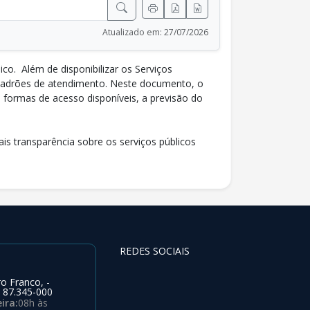
Atualizado em: 27/07/2026
lico.
Além de disponibilizar os Serviços
 padrões de atendimento. Neste documento, o
as formas de acesso disponíveis, a previsão do
ais transparência
sobre os serviços públicos
REDES SOCIAIS
o Franco, -
 87.345-000
ira:
08h às