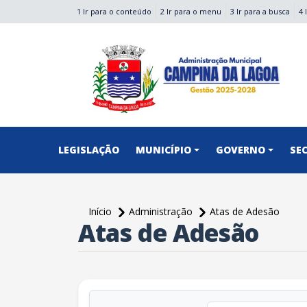
1 Ir para o conteúdo
2 Ir para o menu
3 Ir para a busca
4 
conteúdo do menu
LEGISLAÇÃO
MUNICÍPIO
GOVERNO
SE
Início
Administração
Atas de Adesão
Atas de Adesão
conteúdo principal