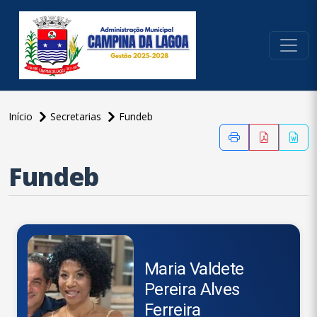
conteúdo do menu
Início
Secretarias
Fundeb
conteúdo
principal
Fundeb
Maria Valdete
Pereira Alves
Ferreira