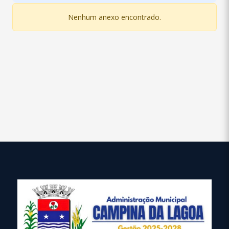
Nenhum anexo encontrado.
conteúdo
rodapé