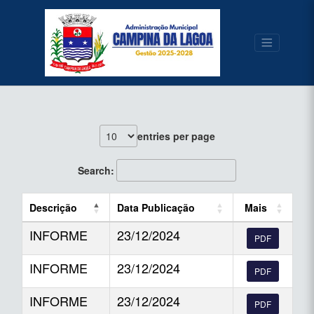
conteúdo do menu
Início
Secretarias
Comunicado da Saúde
Comunicados da Saúde
conteúdo
principal
entries per page
Search:
Descrição
Data Publicação
Mais
INFORME
23/12/2024
PDF
INFORME
23/12/2024
PDF
INFORME
23/12/2024
PDF