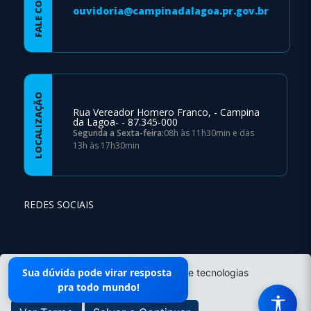
FALE CONOSCO
ouvidoria@campinadalagoa.pr.gov.br
LOCALIZAÇÃO
Rua Vereador Homero Franco, - Campina
da Lagoa- - 87.345-000
Segunda a Sexta-feira:
08h às 11h30min e das
13h às 17h30min
REDES SOCIAIS
Mapa do Site
Sua dúvida pode virar resposta
O site da Prefeitura não utiliza cookies e tecnologias
pra todo mundo!
semelhantes.