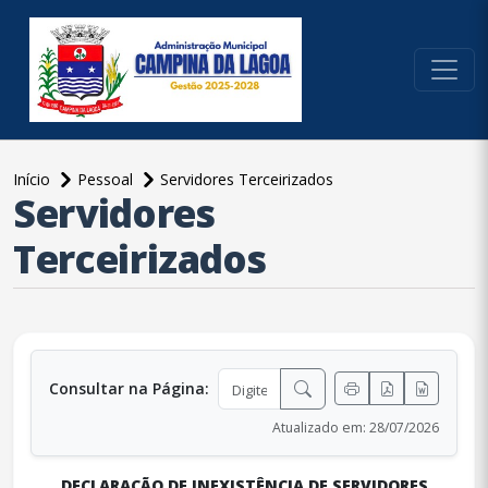
conteúdo do menu
Início
Pessoal
Servidores Terceirizados
Servidores
conteúdo principal
Terceirizados
Consultar na Página:
Atualizado em: 28/07/2026
DECLARAÇÃO DE INEXISTÊNCIA DE SERVIDORES