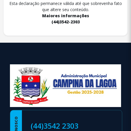
Esta declaração permanece válida até que sobrevenha fato
que altere seu conteúdo.
Maiores informações
(44)3542-2303
conteúdo
rodapé
(44)3542 2303