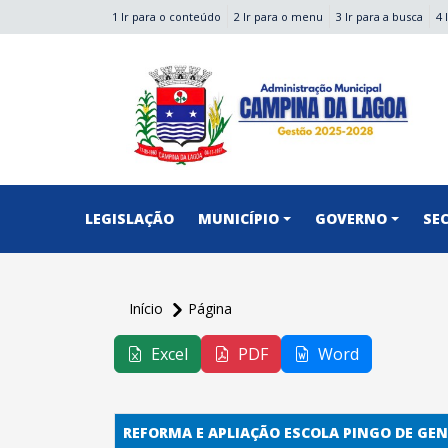
1 Ir para o conteúdo
2 Ir para o menu
3 Ir para a busca
4 
conteúdo do menu
LEGISLAÇÃO
MUNICÍPIO
GOVERNO
SE
Início
Página
conteúdo
principal
Excel
PDF
Word
REFORMA E APLIAÇÃO ESCOLA PINGO DE GE