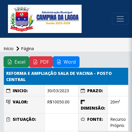
conteúdo do menu
Início
Página
conteúdo
principal
Excel
PDF
Word
REFORMA E AMPLIAÇÃO SALA DE VACINA - POSTO
CENTRAL
INICIO:
30/03/2023
PRAZO:
VALOR:
R$10050.00
20m²
DIMENSÃO:
SITUAÇÃO:
FONTE:
Recurso
Próprio