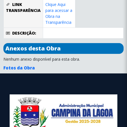
LINK
Clique Aqui
TRANSPARÊNCIA
para acessar a
Obra na
Transparência
DESCRIÇÃO:
Anexos desta Obra
Nenhum anexo disponível para esta obra.
Fotos da Obra
conteúdo
rodapé