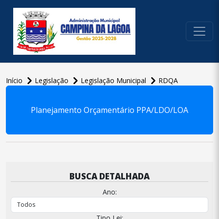
conteúdo do menu
Início
Legislação
Legislação Municipal
RDQA
conteúdo
principal
Planejamento Orçamentário PPA/LDO/LOA
BUSCA DETALHADA
Ano:
Tipo Lei: