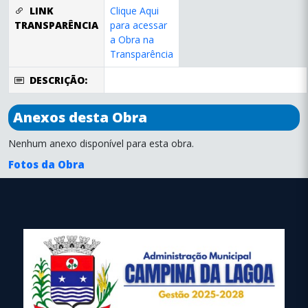
LINK
Clique Aqui
TRANSPARÊNCIA
para acessar
a Obra na
Transparência
DESCRIÇÃO:
Anexos desta Obra
Nenhum anexo disponível para esta obra.
Fotos da Obra
conteúdo
rodapé