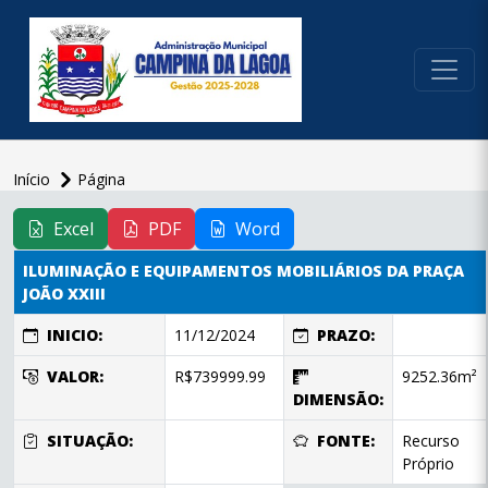
conteúdo do menu
Início
Página
conteúdo
principal
Excel
PDF
Word
ILUMINAÇÃO E EQUIPAMENTOS MOBILIÁRIOS DA PRAÇA
JOÃO XXIII
INICIO:
11/12/2024
PRAZO:
VALOR:
R$739999.99
9252.36m²
DIMENSÃO:
SITUAÇÃO:
FONTE:
Recurso
Próprio